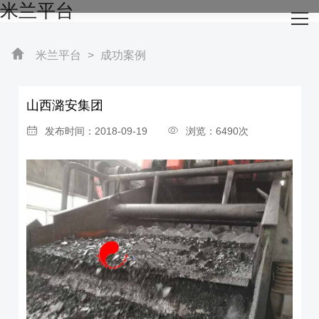
米兰平台
网站米兰平台
关于我们
米兰平台
>
成功案例
主营产品
山西潞安集团
成功案例
发布时间：2018-09-19
浏览：6490次
生产设备
新闻资讯
米兰平台-米兰官方网站（中国）