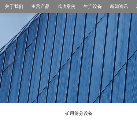
关于我们
主营产品
成功案例
生产设备
新闻资讯
矿用筛分设备