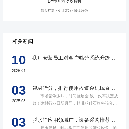
DY型可移动皮带机
源头厂家 • 支持定制 • 降本增效
相关新闻
10
我厂安装员工对客户筛分系统升级改造完工，客户很满意，我们也很高兴！
2026-04
03
建材筛分，推荐使用故道金机械直线筛
市场竞争激烈，时间就是金 钱，效率决定成
2025-03
败！建材行业日新月异，精准的砂石物料筛分工
具成为了确保工程质量，提升生产效率的关键。
03
故道金机械，深耕振动筛分领域三十载，推出多
脱水筛应用领域广，设备采购推荐选择实力厂家
款高质量直线筛设备，以稳定的筛分质量，强大
脱水筛是一种非常广泛使用的筛分设备，通