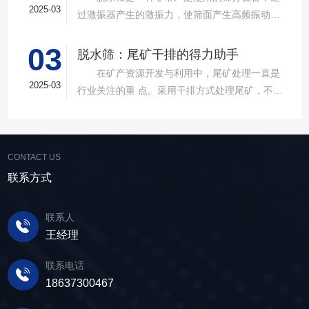
的处理能力，提供建材砂石物料筛分解决方
2025-03
过激振器产生的激振力，使筛面产生高频振动，
案。 ▲故道金机械直线振动筛 布局合
物料在筛面上受到连续抛掷，从而实现固体颗粒
理，精准分级 故道金机械拥有强大的技术团
03
与液体之间的分离。在多个行业中，脱水筛都发
脱水筛：尾矿干排的得力助手
队，产品设计时考虑机械结构、动力学特性和操
挥着不可或缺的作用。故道金机械带大家一起了
在矿产资源开发与利用中，尾矿处理一直是
作便捷性，其生产的直线筛产品使用时，物料在
解。 ▲故道金机械单层高频脱水振动筛
2025-03
行业关注的重 点。采用干排方式处理尾矿，不仅
筛面快速且均匀分布，筛孔不堵塞，筛分效率
在采矿业中，脱水筛经常被用于尾矿和精矿的脱
可节约企业生态环境治理资金，减少节能减排和
高，筛分精度高，为建材产品带来稳定可靠的质
水处理。选矿完成后，尾矿处理过程中需要脱水
尾矿库维护费用，还可回收尾矿中的有价成分，
量提升。 智能调控，灵活应对 故道金机
筛协助去除多余的水分，以便于尾矿的堆放或再
提高企业经济效益。尾矿干排过程中，少不了振
械直线筛可加装plc控制系统，实现远程操控。用
利用；在精矿进行进一步加工前，也需要通过脱
CONTACT US
动筛分设备的助力，脱水筛，凭借强大的性能优
户可根据实际需求轻松调整振幅、频率等筛分参
水筛进行脱水处理，以提高其品质和后续加工效
势，成为了尾矿干排系统中经常使用的明星产
联系方式
数，使故道金机械直线筛能够轻松应对不同材质
率。 在煤炭行业中，脱水筛主要用于煤泥的
品。 ▲脱水振动筛 脱水筛，专为处理含
与粒度的筛分挑战，提升筛分效率。 坚实耐
脱水处理。煤泥是煤炭洗选过程中的副产品，含
水物料而生，该设备通过激振器产生的激振力，
用，维护省心 故道金机械直线振动筛优选高
联系人
有大量的水分，使用脱水筛进行处理，可以将煤
使筛面产生高频振动，含水物料进入振动筛后，
质量材料，生产环节层层把控，生产出的振动筛
王经理
泥中的水分去除，使其达到后续加工的要
在筛面上受到连续抛掷，从而实现固体颗粒与液
产品筛体强度高，坚实耐用，可长时间高强度稳
求。 在建筑行业中，脱水筛被广泛应用于砂
体之间的分离。 脱水筛筛板采用模块式设
定作业。另外，该直线筛设备维护保养便捷，只
联系电话
石料厂的水洗砂脱水处理。水洗砂在生产过程中
计，无需螺栓即可安装，维护更换便捷，仅需要
需要定期检查、清洁、添加润滑油，即可保证振
18637300467
需要去除表面的泥土和杂质，这时候就需要用脱
3-5分钟即可完成筛板更换，显著减少了停机维护
动筛的正常运行和使用寿命。 绿色节能，引
水筛，通过脱水筛对物料进行处理，可以确保砂