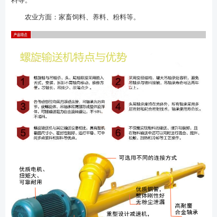
料等。
LS100、LS160、LS200、LS250、LS315、LS400、LS500、LS630、
农业方面：家畜饲料、养料、粉料等。
LS800、LS1000、LS1250 LS型螺旋输送机的主要部分特征：
1、驱动装置：依照减速器的装配形式不同，分左装右装两种，它以电动机
不原动力，借弹性联轴器将动力传至减速机，它们安放在一个底座
上。 2、浮动联轴器：将动力传递给螺旋机，它的两个半联轴器用铸钢
制造，中间盘则用铸铁制造，并附有罩壳保证安全。 3、进料装置：用
角钢及钢板焊接而成，焊接固定在机壳上，进料口的位置可依用户要求而
变更，进料口上端有螺孔，以便和其它加料装置相连。 4、头节：主要
有止推轴承，螺旋及壳体三部分，止推轴承由两个单列圆锥滚子轴承构
成。它承受物料移动时的轴向推力和驱动装置附加的悬臂载荷。 5、壳
体：包括机壳和机盖两部分，它是由钢板和角钢焊接而成，用心以承载物
料和防止物尘飞出。 6、吊轴承：它是具有特殊结构形式的滑动轴承，
用以支承和联接螺旋进行正常工作。 7、螺旋：是推送物料的工作构
件。 S制法：实体螺旋，螺距等于0.8倍螺旋直径，适用于输送粉状、
粒状、小块状物料。 D制法：带式螺旋，螺距等于1.0倍螺旋直径，适
用于输送中等块度（>60mm）及粘性，易结块的团状物料。 8、中间
节：主要有吊轴承、螺旋及壳体三部分。 9、尾节主要有平轴承、螺
旋、吊轴承、壳体四部分。其中平轴承用以支承尾部螺旋并补偿整台螺旋