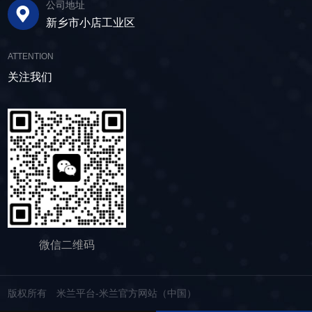
公司地址
的时间。其筛网具备自清洁功能，可轻松清除粘
领未来 追求筛分效率的同时，故道金机械也
子的质量符合建筑要求，为建筑工程提供高质量
新乡市小店工业区
附在筛网上的物料，预防筛料堵网。此外，脱水
积极响应国家环保政策，部分直线筛筛体采用全
的建筑材料。 在食品行业中，脱水筛可以用
筛还配备了橡胶隔振弹簧作为减震装置，很好地
封闭设计，降低噪音与粉尘污染，为构建绿色建
于水果、蔬菜沥水，还可以用于果汁、酒类、调
ATTENTION
降低设备运行时产生的噪音，为用户创造更加舒
材产业贡献力量。 如今，故道金机械直线筛
味品等液态食品的过滤和分离，为后续食材储
适的工作环境。 脱水筛体积相对较小，单位
关注我们
已广泛应用于各类建材物料的筛分作业中，成为
存、运输及使用提供便利。 ▲故道金机械双
面积处理量大，可够满足多种物料的脱水作业的
了众多建材企业的信赖之选。如果您也希望提升
层高频脱水振动筛 说了这么多，相信大家对
要求，支持24小时不间断的连续干排作业，提升
建材物料的筛分效率，欢迎随时米兰平台-米兰官
脱水筛的重要性有了更加清晰地认识，在产品采
生产线脱水效率。 ▲脱水振动筛 脱水筛
方网站（中国），故道金机械将提供高质量的产
购时，也一定要擦亮眼睛。故道金机械深耕振动
适用于金属矿山、非金属矿山以及煤矿等领域的
品，竭诚为您服务！
筛分行业多年，拥有丰富的生产经验和出色的技
尾矿处理。通过脱水筛的处理，尾矿的含水量大
术实力，我们生产的脱水筛产品，品质稳定，生
大降低，干排效果好，为矿山企业带来了显著的
产效率高，使用维护便利，能够满足不同行业，
经济效益和社会效益。脱水筛同样适用于电力、
不同客户的多样化需求，助力生产提效。
制糖、制盐、污水厂等领域，助力对细颗粒物料
的干湿分级、脱水、脱介、脱泥。
微信二维码
版权所有 米兰平台-米兰官方网站（中国）