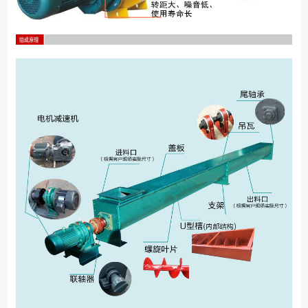
机轴向长度的变化。 10、出料口：由角钢和钢板焊接而成，焊接在机
壳上。出料口和进料口易为手推式，即在方形出料口下端安了一个拉板，
以控制供料英德诺曼滤芯情况。拉板拉力方向，可由用户要求分为左装和
右装两种。 （1）依照产品结构中基本布置形式选取合适的工艺结
构； （2）设备常用材质有碳钢与不锈钢等； （3）常用的软连接
材质有硅胶、PVC橡胶、帆布等； （4）设备结构可做成密封与敞开两
种；