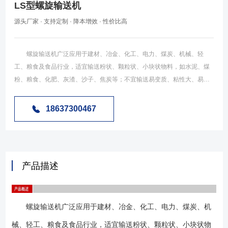
LS型螺旋输送机
源头厂家 · 支持定制 · 降本增效 · 性价比高
螺旋输送机广泛应用于建材、冶金、化工、电力、煤炭、机械、轻
工、粮食及食品行业，适宜输送粉状、颗粒状、小块状物料，如水泥、煤
粉、粮食、化肥、灰渣、沙子、焦炭等；不宜输送易变质、粘性大、易结
块的物料。螺旋输送机工作环境温度通常为-20～40℃，输送物料的温度一
般为-20～80℃，螺旋输送机适宜水平和小倾角布置，倾角以不超过15°为
18637300467
宜。 陶瓷工业方面：粘土、陶土、二氧化硅、砂、抛光材料、熟石
膏、铝氧化粉等。 粮食及食品工业方面：面粉、大豆、花生、淀粉、
奶粉、食盐、砂糖、维生素补品等。 塑料工业方面：塑料粉、塑料颗
粒、磨碎了的片料等。 木材工业方面：木屑、锯木面、副产品
产品描述
等。 建材工业方面：水泥、水泥生料、付料等。 环保方面：过滤
物、回收物、苏打灰、飞灰、固定残渣、废料等。 农业方面：家畜饲
料、养料、粉料等。 一台螺旋输送机机通常由驱动装置、头节、中间
螺旋输送机广泛应用于建材、冶金、化工、电力、煤炭、机
节、尾节、头尾轴承、进出料装置等几部分（见上图）组成，如条件允
许，将驱动装置安放在出料端，因驱动装置及出料口装在头节（有止推轴
械、轻工、粮食及食品行业，适宜输送粉状、颗粒状、小块状物