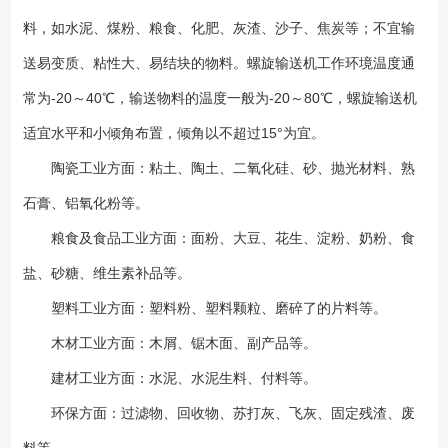
承装配）时较合理，可使螺旋处于受拉装态。其中头节、中间节、尾节每
料，如水泥、煤粉、粮食、化肥、灰渣、沙子、焦炭等；不宜输
个部分又有几种不同的长度。各个螺旋节的布置次序遵循按螺旋节长度的
大小依次排列和把相同规格的螺旋节排在一起的原则，安装时从头部开
送易变质、粘性大、易结块的物料。螺旋输送机工作环境温度通
始，顺序进行。在总体布置时还应注意，不要使底座和出料口布置在机壳
常为-20～40℃，输送物料的温度一般为-20～80℃，螺旋输送机
接头的法兰处，进料口也不应布置在吊轴承上方。 LS型螺旋输送机是
适宜水平和小倾角布置，倾角以不超过15°为宜。
按照JB/T679-95《螺旋输送机》标准设计制造，是GX型螺旋输送机的换代
产品。 头部及尾部轴承移至壳体外，吊轴承采用滑动轴承，没有防尘
陶瓷工业方面：粘土、陶土、二氧化硅、砂、抛光材料、熟
密封装置，轴瓦一般采用粉末冶金，输送水泥采用毛毡轴瓦，吊轴和螺旋
石膏、铝氧化粉等。
轴与滑块连接，拆卸螺旋时，不用移动驱动装置，拆卸吊轴承时不用移动
螺旋，不拆卸盖板可以润滑吊轴承，整机可靠性高，寿命长，适应性强，
粮食及食品工业方面：面粉、大豆、花生、淀粉、奶粉、食
安装维修方便。 机型分类 1， LS型螺旋输送机驱动方式分为两
盐、砂糖、维生素补品等。
种： C1制法—螺旋输送机长度小于35m时，单端驱动。 C2制法—
塑料工业方面：塑料粉、塑料颗粒、磨碎了的片料等。
螺旋输送机大于35m时，双端驱动。 2， 按LS型螺旋输送机中间吊轴
承种类分为： M1—为滚动吊轴承，采用80000型密封轴承，轴盖上另
木材工业方面：木屑、锯木面、副产品等。
有防尘密封结构，常用在不易加油，不加油或油对物料有污染的地方，密
建材工业方面：水泥、水泥生料、付料等。
封效果好，吊轴承寿命长，输送物料温度≤80℃（订货时可不注明）
M2—为滑动吊轴承，设防尘密封装置，常用在输送物料温度比较高（＞
环保方面：过滤物、回收物、苏打灰、飞灰、固定残渣、废
80℃），或输送液状物料。 3， LS型螺旋输送机规格型号种类：