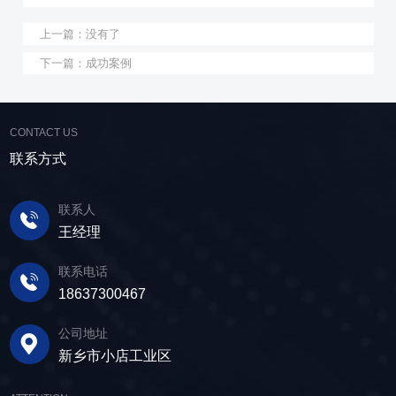
上一篇：
没有了
下一篇：
成功案例
CONTACT US
联系方式
联系人
王经理
联系电话
18637300467
公司地址
新乡市小店工业区