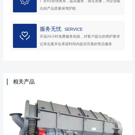
厂区6S管理体系，提高服务，保证质量，为企业输
出的产品质量保驾护航
服务无忧
SERVICE
开设24小时免费服务热线，对客户提出的维护要求
记录在案并在承诺时间内提供完善的售后服务
相关产品