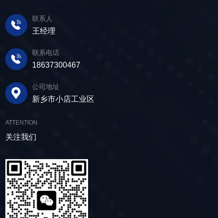
品。 ▲脱水振动筛 脱水筛，专为处理含
与粒度的筛分挑战，提升筛分效率。 坚实耐
脱水处理。煤泥是煤炭洗选过程中的副产品，含
水物料而生，该设备通过激振器产生的激振力，
用，维护省心 故道金机械直线振动筛优选高
联系人
有大量的水分，使用脱水筛进行处理，可以将煤
使筛面产生高频振动，含水物料进入振动筛后，
质量材料，生产环节层层把控，生产出的振动筛
王经理
泥中的水分去除，使其达到后续加工的要
在筛面上受到连续抛掷，从而实现固体颗粒与液
产品筛体强度高，坚实耐用，可长时间高强度稳
求。 在建筑行业中，脱水筛被广泛应用于砂
体之间的分离。 脱水筛筛板采用模块式设
定作业。另外，该直线筛设备维护保养便捷，只
联系电话
石料厂的水洗砂脱水处理。水洗砂在生产过程中
计，无需螺栓即可安装，维护更换便捷，仅需要
需要定期检查、清洁、添加润滑油，即可保证振
18637300467
需要去除表面的泥土和杂质，这时候就需要用脱
3-5分钟即可完成筛板更换，显著减少了停机维护
动筛的正常运行和使用寿命。 绿色节能，引
水筛，通过脱水筛对物料进行处理，可以确保砂
公司地址
的时间。其筛网具备自清洁功能，可轻松清除粘
领未来 追求筛分效率的同时，故道金机械也
子的质量符合建筑要求，为建筑工程提供高质量
新乡市小店工业区
附在筛网上的物料，预防筛料堵网。此外，脱水
积极响应国家环保政策，部分直线筛筛体采用全
的建筑材料。 在食品行业中，脱水筛可以用
筛还配备了橡胶隔振弹簧作为减震装置，很好地
封闭设计，降低噪音与粉尘污染，为构建绿色建
于水果、蔬菜沥水，还可以用于果汁、酒类、调
ATTENTION
降低设备运行时产生的噪音，为用户创造更加舒
材产业贡献力量。 如今，故道金机械直线筛
味品等液态食品的过滤和分离，为后续食材储
适的工作环境。 脱水筛体积相对较小，单位
关注我们
已广泛应用于各类建材物料的筛分作业中，成为
存、运输及使用提供便利。 ▲故道金机械双
面积处理量大，可够满足多种物料的脱水作业的
了众多建材企业的信赖之选。如果您也希望提升
层高频脱水振动筛 说了这么多，相信大家对
要求，支持24小时不间断的连续干排作业，提升
建材物料的筛分效率，欢迎随时米兰平台-米兰官
脱水筛的重要性有了更加清晰地认识，在产品采
生产线脱水效率。 ▲脱水振动筛 脱水筛
方网站（中国），故道金机械将提供高质量的产
购时，也一定要擦亮眼睛。故道金机械深耕振动
适用于金属矿山、非金属矿山以及煤矿等领域的
品，竭诚为您服务！
筛分行业多年，拥有丰富的生产经验和出色的技
尾矿处理。通过脱水筛的处理，尾矿的含水量大
术实力，我们生产的脱水筛产品，品质稳定，生
大降低，干排效果好，为矿山企业带来了显著的
产效率高，使用维护便利，能够满足不同行业，