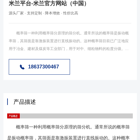
米兰平台-米兰官方网站（中国）
源头厂家 · 支持定制 · 降本增效 · 性价比高
概率筛一种利用概率筛分原理的筛分机。通常所说的概率筛是振动概
率筛，其筛面是靠激振装置进行直线振动的。这种概率筛目前已广泛地应
用于冶金、建材及煤炭等工业部门，用于对中、细粒物料的粒度分级。振
动概率筛与变通振动筛在结构上的主要区别是，振动概率筛采用多层（一
般为3～6层）、大倾角（一般为30°～60°）、大筛孔（筛孔尺寸是分离粒
18637300467
度的2～10倍）的筛面。 在工作原理上，它与普通振动筛也有明显的
差别，概率筛能动地利用了概率原理，从而以很快的速度完成整个筛分过
程，使物料筛分所需的时间仅为变通振动筛的1/3～1/20，而其单位筛面面
积的处理能力比普通振动筛大5～10倍。因此，可以认为在概率筛中所进
产品描述
行的筛分属于"快速筛分"。 此外，振动概率筛体积小、重量轻、筛孔不
易堵塞；一台筛分机同时可以得到几个粒级的产物，筛分粒度范围宽。但
是由于概率筛结构特点的***，如一台设备了出多种产品时，其配置上较为
概率筛一种利用概率筛分原理的筛分机。通常所说的概率筛
复杂。更主要的弱点是筛分**度低，不同粒度的物料，相互间有一定程度
的渗混。基于这点则将在概率筛上进行的筛分过程称作近似筛分。
是振动概率筛，其筛面是靠激振装置进行直线振动的。这种概率