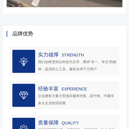
品牌优势
实力雄厚
STRENGTH
我们始终坚持以科技为主导，秉持“专一、专注”的精
神，提供匠心工具，服务全球千万用户
经验丰富
EXPERIENCE
企业拥有大量大型项目服务经验，是中铁、中建等
各大企业的供应商
质量保障
QUALITY