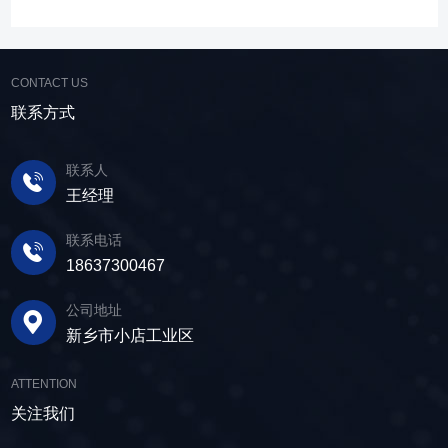
在采矿业中，脱水筛经常被用于尾矿和精矿的脱
可节约企业生态环境治理资金，减少节能减排和
高，筛分精度高，为建材产品带来稳定可靠的质
水处理。选矿完成后，尾矿处理过程中需要脱水
尾矿库维护费用，还可回收尾矿中的有价成分，
量提升。 智能调控，灵活应对 故道金机
筛协助去除多余的水分，以便于尾矿的堆放或再
提高企业经济效益。尾矿干排过程中，少不了振
械直线筛可加装plc控制系统，实现远程操控。用
利用；在精矿进行进一步加工前，也需要通过脱
CONTACT US
动筛分设备的助力，脱水筛，凭借强大的性能优
户可根据实际需求轻松调整振幅、频率等筛分参
水筛进行脱水处理，以提高其品质和后续加工效
势，成为了尾矿干排系统中经常使用的明星产
联系方式
数，使故道金机械直线筛能够轻松应对不同材质
率。 在煤炭行业中，脱水筛主要用于煤泥的
品。 ▲脱水振动筛 脱水筛，专为处理含
与粒度的筛分挑战，提升筛分效率。 坚实耐
脱水处理。煤泥是煤炭洗选过程中的副产品，含
水物料而生，该设备通过激振器产生的激振力，
用，维护省心 故道金机械直线振动筛优选高
联系人
有大量的水分，使用脱水筛进行处理，可以将煤
使筛面产生高频振动，含水物料进入振动筛后，
质量材料，生产环节层层把控，生产出的振动筛
王经理
泥中的水分去除，使其达到后续加工的要
在筛面上受到连续抛掷，从而实现固体颗粒与液
产品筛体强度高，坚实耐用，可长时间高强度稳
求。 在建筑行业中，脱水筛被广泛应用于砂
体之间的分离。 脱水筛筛板采用模块式设
定作业。另外，该直线筛设备维护保养便捷，只
联系电话
石料厂的水洗砂脱水处理。水洗砂在生产过程中
计，无需螺栓即可安装，维护更换便捷，仅需要
需要定期检查、清洁、添加润滑油，即可保证振
18637300467
需要去除表面的泥土和杂质，这时候就需要用脱
3-5分钟即可完成筛板更换，显著减少了停机维护
动筛的正常运行和使用寿命。 绿色节能，引
水筛，通过脱水筛对物料进行处理，可以确保砂
公司地址
的时间。其筛网具备自清洁功能，可轻松清除粘
领未来 追求筛分效率的同时，故道金机械也
子的质量符合建筑要求，为建筑工程提供高质量
新乡市小店工业区
附在筛网上的物料，预防筛料堵网。此外，脱水
积极响应国家环保政策，部分直线筛筛体采用全
的建筑材料。 在食品行业中，脱水筛可以用
筛还配备了橡胶隔振弹簧作为减震装置，很好地
封闭设计，降低噪音与粉尘污染，为构建绿色建
于水果、蔬菜沥水，还可以用于果汁、酒类、调
ATTENTION
降低设备运行时产生的噪音，为用户创造更加舒
材产业贡献力量。 如今，故道金机械直线筛
味品等液态食品的过滤和分离，为后续食材储
适的工作环境。 脱水筛体积相对较小，单位
关注我们
已广泛应用于各类建材物料的筛分作业中，成为
存、运输及使用提供便利。 ▲故道金机械双
面积处理量大，可够满足多种物料的脱水作业的
了众多建材企业的信赖之选。如果您也希望提升