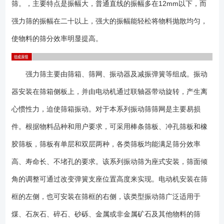
筛。，主要特点是振幅大，普通直线的振幅多在12mm以下，而
QLS281002800× 1000028单层20-25150-0不限45821250-45018-
2574048×15二次减振QLS281252800× 1250035单层20-25150-0不限
强力筛的振幅在二十以上，强大的振幅能轻松将物料抛散均匀，
45821280-52018-25740510×15二次减振QLS30753000× 750022.5单层
使物料的筛分效率明显提高。
20-25150-0不限45821230-38018-2574036×15二次减振QLS30823000×
820024.6单层20-25150-0不限45821250-42018-2574036×15二次减振
QLS301003000× 1000030单层20-25150-0不限45821270-50018-
强力筛主要由筛箱、筛网、振动器及减振弹簧等组成。振动
2574048×15二次减振QLS301253000× 1250037.5单层20-25150-0不限
器安装在筛箱侧板上，并由电动机通过联轴器带动旋转，产生离
45821300-56018-25740510×15二次减振QLS36823600× 820029.52单
层20-25150-0不限45821300-50018-2574036×15二次减振
心惯性力，迫使筛箱振动。对于本系列振动筛筛网是主要易损
QLS361003600× 1000036单层20-25150-0不限45821320-58018-
件。根据物料品种和用户要求，可采用棒条筛板、冲孔筛板和橡
2574048×15二次减振QLS361253600× 1250045单层20-25150-0不限
胶筛板，筛板有单层和双层两种，各类筛板均能满足筛分效率
45821360-68018-25740510×15二次减振 1、常用筛网为钢板冲孔或
弹跳杆筛板； 2、基础可做成预埋铁或地脚螺栓两种类型； 3、设
高、寿命长、不堵孔的要求。该系列振动筛为座式安装，筛面倾
备不局限以上型号，可以非标设计； 1、激振器在吊装、搬运及安装时
角的调整可通过改变弹簧支座位置高度来实现。电动机安装在筛
切勿碰撞； 2、安装前应检查各部件的紧固连接螺栓孔是否相符；
3、安装时不得随意拆卸零部件； 4、安装后激振器应保证横向水
框的左侧，也可安装在筛框的右侧，该类型振动筛广泛适用于
平； 5、紧固螺栓采用防松装置，以防螺栓松动使激振器损坏；
煤、石灰石、碎石、砂砾、金属或非金属矿石及其他物料的筛
6、调整激振力大小，可满足各种振动设备不同的物料需要； 7、激振