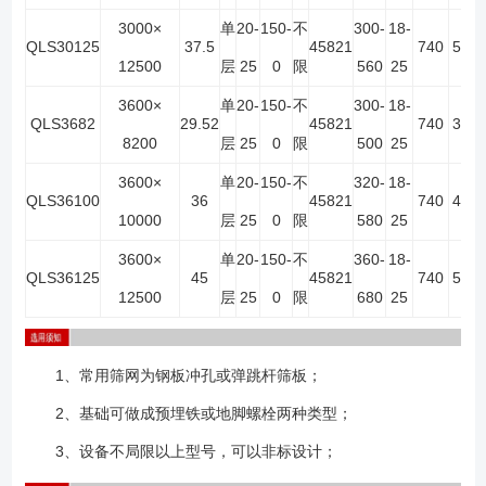
3000×
单
20-
150-
不
300-
18-
QLS30125
37.5
45821
740
5
10
12500
层
25
0
限
560
25
3600×
单
20-
150-
不
300-
18-
QLS3682
29.52
45821
740
3
6
8200
层
25
0
限
500
25
3600×
单
20-
150-
不
320-
18-
QLS36100
36
45821
740
4
8
10000
层
25
0
限
580
25
3600×
单
20-
150-
不
360-
18-
QLS36125
45
45821
740
5
10
12500
层
25
0
限
680
25
1、常用筛网为钢板冲孔或弹跳杆筛板；
2、基础可做成预埋铁或地脚螺栓两种类型；
3、设备不局限以上型号，可以非标设计；