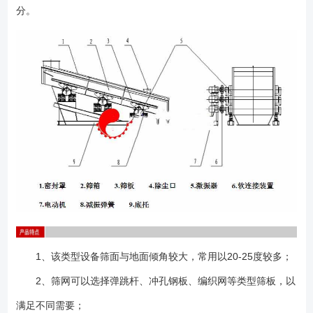
分。
力的调整： （1）卸下风罩，旋松配重块紧固螺栓； （2）同相
位、同角度调整激振器的偏心块和配重块，或增加、减少配重块的数
量； （3）旋紧螺栓，装回风罩； 1、激振器安装调试完毕，运行
2-7小时，检查各部件是否正常，并对各部位螺栓再紧固； 2、正常使
用时的轴承温度应控制在95度以下，定期检查轴承腔内油量，并按要求及
时补充，以保证润滑脂为轴承容腔的2/3为宜。建议使用二硫化钼复合锂基
脂润滑脂，*好每周检查一次； 3、每半年应维护保养一次，清楚机体
表面积尘、污垢，清洗轴承，检查油封等易损件是否损坏，并及时更
换； 4、每年大修一次，检查轴承磨损情况，并更换腔润滑油。
1、该类型设备筛面与地面倾角较大，常用以20-25度较多；
2、筛网可以选择弹跳杆、冲孔钢板、编织网等类型筛板，以
满足不同需要；