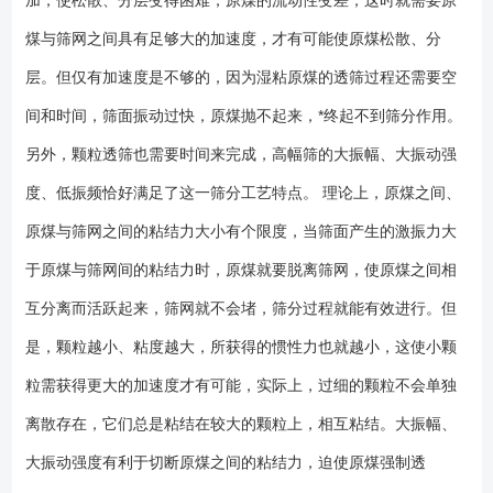
加，使松散、分层变得困难，原煤的流动性变差，这时就需要原
石、砂砾、金属或非金属矿石及其他物料的筛分。 1、该类型设备筛面
煤与筛网之间具有足够大的加速度，才有可能使原煤松散、分
与地面倾角较大，常用以20-25度较多； 2、筛网可以选择弹跳杆、冲
孔钢板、编织网等类型筛板，以满足不同需要； 3、可通过调整偏心块
层。但仅有加速度是不够的，因为湿粘原煤的透筛过程还需要空
夹角改变设备振幅以达到需要的筛分效果； 4、筛面分段结构，可根据
间和时间，筛面振动过快，原煤抛不起来，*终起不到筛分作用。
工艺确定合适的段数； 5、强力筛振幅大，多在20毫米以上，筛分效
率高； 6、宽度2.4米以上设备可配用布料器，以达到物料均匀分布的
另外，颗粒透筛也需要时间来完成，高幅筛的大振幅、大振动强
效果； 筛子型号筛面规格筛面面积筛面层数筛面倾角入料粒度入料水
度、低振频恰好满足了这一筛分工艺特点。 理论上，原煤之间、
分分级粒度处理能力振幅频率筛面段数电机功率减振方式宽×长mm㎡层度
原煤与筛网之间的粘结力大小有个限度，当筛面产生的激振力大
mm%mmt/hmmr/min段kW（可选）QLS20602000× 600012单层20-
25150-0不限45821100-25018-2574024×15二次减振
于原煤与筛网间的粘结力时，原煤就要脱离筛网，使原煤之间相
QLS25752500×750018.75单层20-25150-0不限45821150-32018-
互分离而活跃起来，筛网就不会堵，筛分过程就能有效进行。但
2574036×15二次减振QLS25822500×820020.5单层20-25150-0不限
45821200-35018-2574036×15二次减振QLS251002500× 1000025单层
是，颗粒越小、粘度越大，所获得的惯性力也就越小，这使小颗
20-25150-0不限45821230-40018-2574048×15二次减振
粒需获得更大的加速度才有可能，实际上，过细的颗粒不会单独
QLS251252500× 1250031.25单层20-25150-0不限45821260-48018-
离散存在，它们总是粘结在较大的颗粒上，相互粘结。大振幅、
25740510×15二次减振QLS28752800× 750021单层20-25150-0不限
45821200-36018-2574036×15二次减振QLS28822800× 820022.96单层
大振动强度有利于切断原煤之间的粘结力，迫使原煤强制透
20-25150-0不限45821230-40018-2574036×15二次减振