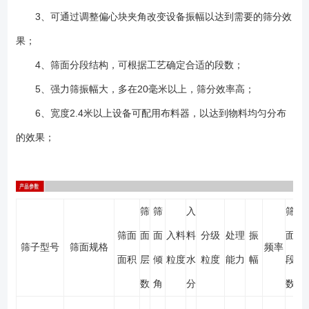
3、可通过调整偏心块夹角改变设备振幅以达到需要的筛分效
果；
4、筛面分段结构，可根据工艺确定合适的段数；
5、强力筛振幅大，多在20毫米以上，筛分效率高；
6、宽度2.4米以上设备可配用布料器，以达到物料均匀分布
的效果；
筛
筛
入
筛
筛面
面
面
入料
料
分级
处理
振
面
筛子型号
筛面规格
频率
面积
层
倾
粒度
水
粒度
能力
幅
段
数
角
分
数