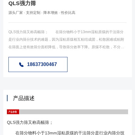
QLS强力筛
源头厂家 · 支持定制 · 降本增效 · 性价比高
QLS强力筛又称高幅筛； 在筛分物料小于13mm湿粘原煤的干法筛分
是行业内筛分技术的难题，因为湿粘原煤相互粘结成团，松散困难或粘附
在筛面上使有效筛分面积降低，导致筛分效率下降。原煤不松散，不分
层，整体运动，使筛分过程难以完成。因而，细粒度湿粘原煤的深度筛分
是行业急待解决的重大课题。 高幅筛是采用大振幅、大振动强度、较
18637300467
低振频和自清理筛面来完成湿粘原煤的筛分过程。传统的筛分理论认为：
筛分过程分为松散、分层、透筛三个阶段，松散是分层的前提。分层是完
成筛分过程的条件，透筛是筛分的目的。 在原煤水份较低、灰份较小的情
况下，由于原煤之间、原煤与筛网之间没有粘结力或粘结力很小，原煤的
产品描述
流动性就好，只要原煤的颗粒比筛孔的尺寸小，颗粒与筛网之间有相对的
运动速度，小于筛孔的原煤颗粒就可以透筛。但是，对湿粘原煤的筛分过
程就完全不同。原煤粘度增加，使松散、分层变得困难，原煤的流动性变
QLS强力筛又称高幅筛；
差，这时就需要原煤与筛网之间具有足够大的加速度，才有可能使原煤松
散、分层。但仅有加速度是不够的，因为湿粘原煤的透筛过程还需要空间
在筛分物料小于13mm湿粘原煤的干法筛分是行业内筛分技