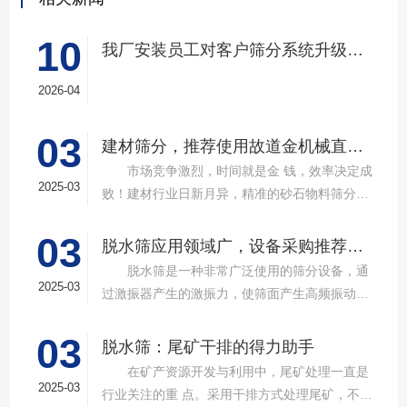
10
我厂安装员工对客户筛分系统升级改造完工，客户很满意，我们也很高兴！
2026-04
03
建材筛分，推荐使用故道金机械直线筛
市场竞争激烈，时间就是金 钱，效率决定成
2025-03
败！建材行业日新月异，精准的砂石物料筛分工
具成为了确保工程质量，提升生产效率的关键。
03
故道金机械，深耕振动筛分领域三十载，推出多
脱水筛应用领域广，设备采购推荐选择实力厂家
款高质量直线筛设备，以稳定的筛分质量，强大
脱水筛是一种非常广泛使用的筛分设备，通
的处理能力，提供建材砂石物料筛分解决方
2025-03
过激振器产生的激振力，使筛面产生高频振动，
案。 ▲故道金机械直线振动筛 布局合
物料在筛面上受到连续抛掷，从而实现固体颗粒
理，精准分级 故道金机械拥有强大的技术团
03
与液体之间的分离。在多个行业中，脱水筛都发
脱水筛：尾矿干排的得力助手
队，产品设计时考虑机械结构、动力学特性和操
挥着不可或缺的作用。故道金机械带大家一起了
在矿产资源开发与利用中，尾矿处理一直是
作便捷性，其生产的直线筛产品使用时，物料在
解。 ▲故道金机械单层高频脱水振动筛
2025-03
行业关注的重 点。采用干排方式处理尾矿，不仅
筛面快速且均匀分布，筛孔不堵塞，筛分效率