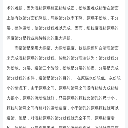
和时间，筛面振动过快，原煤抛不起来，*终起不到筛分作用。另外，颗粒
术的难题，因为湿粘原煤相互粘结成团，松散困难或粘附在筛面
透筛也需要时间来完成，高幅筛的大振幅、大振动强度、低振频恰好满足
了这一筛分工艺特点。 理论上，原煤之间、原煤与筛网之间的粘结力大小
上使有效筛分面积降低，导致筛分效率下降。原煤不松散，不分
有个限度，当筛面产生的激振力大于原煤与筛网间的粘结力时，原煤就要
层，整体运动，使筛分过程难以完成。因而，细粒度湿粘原煤的
脱离筛网，使原煤之间相互分离而活跃起来，筛网就不会堵，筛分过程就
深度筛分是行业急待解决的重大课题。
能有效进行。但是，颗粒越小、粘度越大，所获得的惯性力也就越小，这
使小颗粒需获得更大的加速度才有可能，实际上，过细的颗粒不会单独离
高幅筛是采用大振幅、大振动强度、较低振频和自清理筛面
散存在，它们总是粘结在较大的颗粒上，相互粘结。大振幅、大振动强度
来完成湿粘原煤的筛分过程。传统的筛分理论认为：筛分过程分
有利于切断原煤之间的粘结力，迫使原煤强制透筛。，主要特点是振幅
大，普通直线的振幅多在12mm以下，而强力筛的振幅在二十以上，强大
为松散、分层、透筛三个阶段，松散是分层的前提。分层是完成
的振幅能轻松将物料抛散均匀，使物料的筛分效率明显提高。 强力筛
筛分过程的条件，透筛是筛分的目的。 在原煤水份较低、灰份较
主要由筛箱、筛网、振动器及减振弹簧等组成。振动器安装在筛箱侧板
小的情况下，由于原煤之间、原煤与筛网之间没有粘结力或粘结
上，并由电动机通过联轴器带动旋转，产生离心惯性力，迫使筛箱振动。
对于本系列振动筛筛网是主要易损件。根据物料品种和用户要求，可采用
力很小，原煤的流动性就好，只要原煤的颗粒比筛孔的尺寸小，
棒条筛板、冲孔筛板和橡胶筛板，筛板有单层和双层两种，各类筛板均能
颗粒与筛网之间有相对的运动速度，小于筛孔的原煤颗粒就可以
满足筛分效率高、寿命长、不堵孔的要求。该系列振动筛为座式安装，筛
面倾角的调整可通过改变弹簧支座位置高度来实现。电动机安装在筛框的
透筛。但是，对湿粘原煤的筛分过程就完全不同。原煤粘度增
左侧，也可安装在筛框的右侧，该类型振动筛广泛适用于煤、石灰石、碎