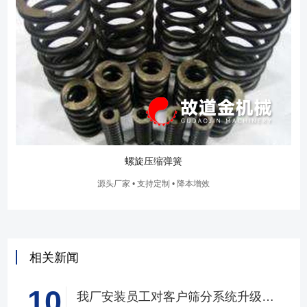
螺旋压缩弹簧
源头厂家 • 支持定制 • 降本增效
相关新闻
10
我厂安装员工对客户筛分系统升级改造完工，客户很满意，我们也很高兴！