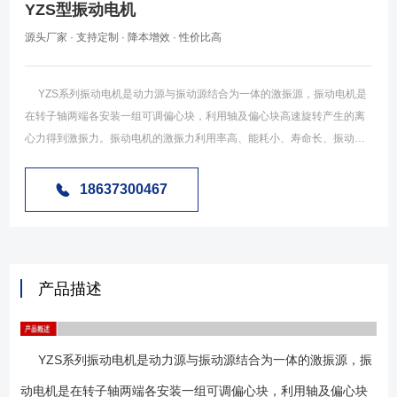
YZS型振动电机
源头厂家 · 支持定制 · 降本增效 · 性价比高
YZS系列振动电机是动力源与振动源结合为一体的激振源，振动电机是
在转子轴两端各安装一组可调偏心块，利用轴及偏心块高速旋转产生的离
心力得到激振力。振动电机的激振力利用率高、能耗小、寿命长、振动电
机的激振力可以无*调节，使用方便，JZO/YZU/YZD/YZS等型号的振动电
机为通用型振动电机。振动电机可以应用于一般振动机械，如：振动破碎
18637300467
机、振动筛分机、振动打包机、振动落砂机、振动造型机、振动打桩机、
振动提升机、振动充填机、料仓的振动破拱闭塞装置等等。广泛的应用在
水电建设、火力发电、建筑、建材、化工、采矿、煤炭、冶金、轻工等工
业部门。 YZS型产品组成1、 激振力与出力配合适当，机体质量轻、体
产品描述
积小。2、 因利用平稳的回转产生振动，噪声低。3、全封闭结构，可在任
何无防爆要求的粉尘条件下工作。4、设计合理，使用寿命长。5、只需调
节两端外侧的偏心块，使之于内侧偏心块形成一定的夹角，就可以无*调整
YZS系列振动电机是动力源与振动源结合为一体的激振源，振
激振力。6、可多机组合成各种振动形式，以完成各种作业要求。7、机种
丰富，规格齐全，能满足各类振动机械的工作需要。1、常用电压为
动电机是在转子轴两端各安装一组可调偏心块，利用轴及偏心块