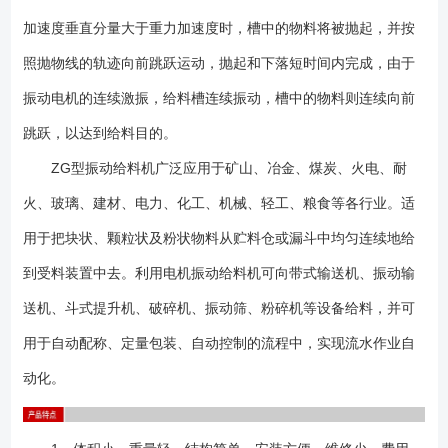
度； ZG系列振动给料机可根据用户需求分为： (1)通用型(不表
加速度垂直分量大于重力加速度时，槽中的物料将被抛起，并按
示)，为敞开式、用于无特殊要求的一般给料用； (2)密封型(F)，为矩
型封闭型结构，适应于粉尘较大的情况给料用； (3)管型(G)，给料槽为
照抛物线的轨迹向前跳跃运动，抛起和下落短时间内完成，由于
管型，适应于易碎颗粒，污染较大且具有挥发性物料给料用； 1、料槽
振动电机的连续激振，给料槽连续振动，槽中的物料则连续向前
可做成水平或带倾角或可调倾角等形式； 2、设备可做成吊挂式或座式
跳跃，以达到给料目的。
两种结构类型； 3、设备不局限以上型号，可以非标设计；
ZG型振动给料机广泛应用于矿山、冶金、煤炭、火电、耐
火、玻璃、建材、电力、化工、机械、轻工、粮食等各行业。适
用于把块状、颗粒状及粉状物料从贮料仓或漏斗中均匀连续地给
到受料装置中去。利用电机振动给料机可向带式输送机、振动输
送机、斗式提升机、破碎机、振动筛、粉碎机等设备给料，并可
用于自动配称、定量包装、自动控制的流程中，实现流水作业自
动化。