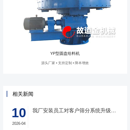
YP型圆盘给料机
源头厂家 • 支持定制 • 降本增效
相关新闻
10
我厂安装员工对客户筛分系统升级改造完工，客户很满意，我们也很高兴！
2026-04