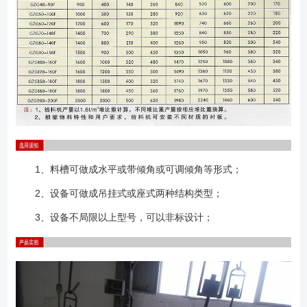
1、料槽可做成水平或带倾角或可调倾角等形式；
2、设备可做成吊挂式或座式两种结构类型；
3、设备不局限以上型号，可以非标设计；