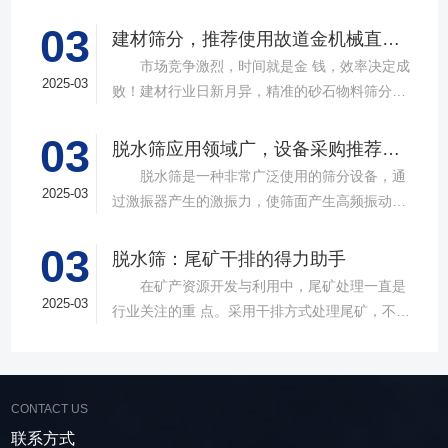
03
建材筛分，推荐使用故道金机械直线筛
市场竞争激烈，时间就是金 钱，效率决定成
2025-03
败！建材行业日新月异，精准的砂石物料筛分工
具成为了确保工程质量，提升生产效率的关键。
03
故道金机械，深耕振动筛分领域三十载，推出多
脱水筛应用领域广，设备采购推荐选择实力厂家
款高质量直线筛设备，以稳定的筛分质量，强大
脱水筛是一种非常广泛使用的筛分设备，通
的处理能力，提供建材砂石物料筛分解决方
2025-03
过激振器产生的激振力，使筛面产生高频振动，
案。 ▲故道金机械直线振动筛 布局合
物料在筛面上受到连续抛掷，从而实现固体颗粒
理，精准分级 故道金机械拥有强大的技术团
03
与液体之间的分离。在多个行业中，脱水筛都发
脱水筛：尾矿干排的得力助手
队，产品设计时考虑机械结构、动力学特性和操
挥着不可或缺的作用。故道金机械带大家一起了
在矿产资源开发与利用中，尾矿处理一直是
作便捷性，其生产的直线筛产品使用时，物料在
解。 ▲故道金机械单层高频脱水振动筛
2025-03
行业关注的重 点。采用干排方式处理尾矿，不仅
筛面快速且均匀分布，筛孔不堵塞，筛分效率
在采矿业中，脱水筛经常被用于尾矿和精矿的脱
可节约企业生态环境治理资金，减少节能减排和
高，筛分精度高，为建材产品带来稳定可靠的质
水处理。选矿完成后，尾矿处理过程中需要脱水
尾矿库维护费用，还可回收尾矿中的有价成分，
量提升。 智能调控，灵活应对 故道金机
筛协助去除多余的水分，以便于尾矿的堆放或再
提高企业经济效益。尾矿干排过程中，少不了振
械直线筛可加装plc控制系统，实现远程操控。用
利用；在精矿进行进一步加工前，也需要通过脱
CONTACT US
动筛分设备的助力，脱水筛，凭借强大的性能优
户可根据实际需求轻松调整振幅、频率等筛分参
水筛进行脱水处理，以提高其品质和后续加工效
势，成为了尾矿干排系统中经常使用的明星产
联系方式
数，使故道金机械直线筛能够轻松应对不同材质