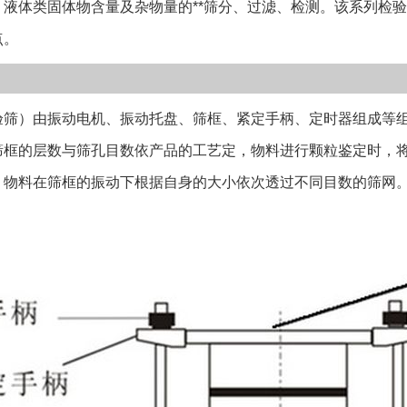
、液体类固体物含量及杂物量的**筛分、过滤、检测。该系列检
化硼）磨料，地堪
点。
分和粒度检测。
一规格网孔一致。
米（20微米）三
）由振动电机、振动托盘、筛框、紧定手柄、定时器组成等组
筛筛网材质有黄铜
筛面光滑耐磨,同
筛框的层数与筛孔目数依产品的工艺定，物料进行颗粒鉴定时，
形。 4、电子定
。物料在筛框的振动下根据自身的大小依次透过不同目数的筛网
性 5、立式振动
。
确保筛子的稳定
时需确认后层数
钢两种；