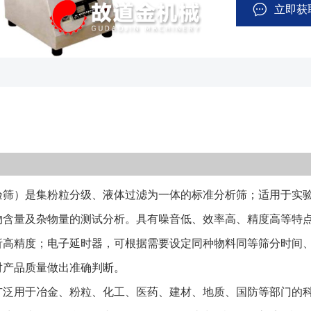
延时器，可根据
立即获
统一性，把检验
该类型筛机广泛
门的科研生产、试验室、质 检室，对颗粒
液体类固体物含量
噪音低、标准筛
验筛）由振动电
（如下图），通
筛孔目数依产品
）是集粉粒分级、液体过滤为一体的标准分析筛；适用于实验室
入到筛框的上层
身的大小依次透
物含量及杂物量的测试分析。具有噪音低、效率高、精度高等特点
出所鉴别物料的颗
析高精度；电子延时器，可根据需要设定同种物料同等筛分时间
而成,壁厚0.6
对产品质量做出准确判断。
框通过锡焊固定,
用于冶金、粉粒、化工、医药、建材、地质、国防等部门的科
编织网和冲孔板