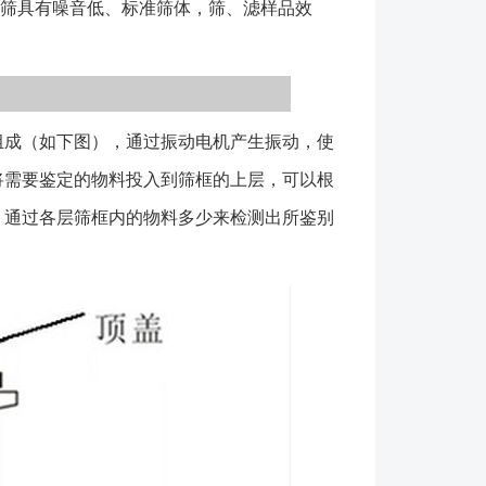
验筛具有噪音低、标准筛体，筛、滤样品效
，冶金，药典，化工建材等行业颗粒物料的**标准筛
 3、网孔**，因按网孔标记所以不同时间生产的同
金属丝编织标准筛，标准筛网孔尺寸方孔可至0.02毫
角孔标准筛网孔尺寸可至0.005毫米（5微米），标准
成（如下图），通过振动电机产生振动，使
H80、不锈钢SUS304．并可经电镀，化学加工可使
时经纬丝结点固定在一起,网孔长期使用不会变
将需要鉴定的物料投入到筛框的上层，可以根
时器 **计时，确保测试结果的准确性和可重复
。通过各层筛框内的物料多少来检测出所鉴别
电机 220v、380v多种电压，满足不同环境需求并
运行，延长检验分析筛使用寿命； 1、设备在选用
及各层的目数； 2、设备材质常用的有碳钢、不锈