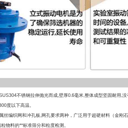
S304不锈钢拉伸抛光而成,壁厚0.6毫米,整体成型坚固耐用,
300度以下高温。
丝编织网和冲孔板,网孔要求两种，广泛用于超硬材料（金刚石
粒物料的**标准筛分和粒度检测。