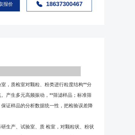
18637300467
需要设定同种物料同等筛分时间、保证样品的分析数据
取报价
误差降到低程度，以便对产品质量做出准确判断。
用于冶金、粉粒、化工、医药、建材、地质、国防等部
状、粉状物料的粒度结构、
及杂物量的**筛分、过滤、检测。该系列检验筛具有
体，筛、滤样品效率、精度高等优点。 实验筛（检
机、振动托盘、筛框、紧定手柄、定时器组成等组成
过振动电机产生振动，使筛框产生振动。筛框的层数与
的工艺定，物料进行颗粒鉴定时，将需要鉴定的物料投
，质检室对颗粒、粉类进行粒度结构**分
，可以根据需要设定时间。物料在筛框的振动下根据自
过不同目数的筛网。通过各层筛框内的物料多少来检测
。产生多元高频振动，**筛滤样品；标准筛
粒组成。 1、筛框采用SUS304不锈钢拉伸抛光
、保证样品的分析数据统一性，把检验误差降
毫米,整体成型坚固耐用,没有磁性,标准筛筛网与标准筛筛
不会松弛,能耐300度以下高温。 2、筛网有金属丝
研生产、试验室、质 检室，对颗粒状、粉状
,网孔要求两种，广泛用于超硬材料（金刚石，立方氮