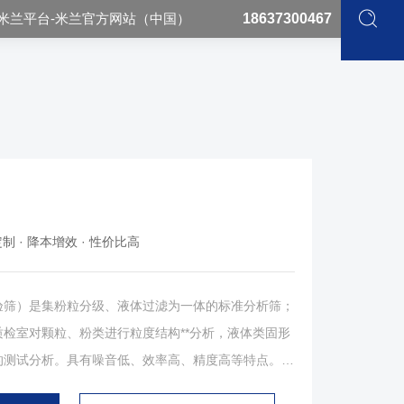
米兰平台-米兰官方网站（中国）
18637300467
制 · 降本增效 · 性价比高
）是集粉粒分级、液体过滤为一体的标准分析筛；
检室对颗粒、粉类进行粒度结构**分析，液体类固形
的测试分析。具有噪音低、效率高、精度高等特点。产
**筛滤样品；标准筛体，确保样品分析高精度；电子