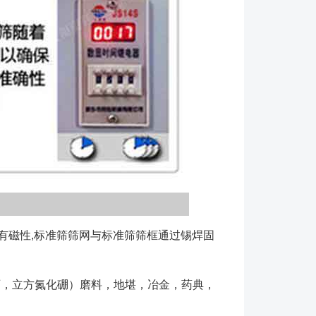
没有磁性,标准筛筛网与标准筛筛框通过锡焊固
，立方氮化硼）磨料，地堪，冶金，药典，